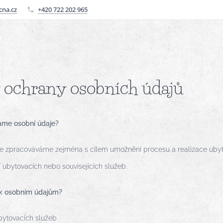
cna.cz
+420 722 202 965
 ochrany osobních údajů
áme osobní údaje?
e zpracováváme zejména s cílem umožnění procesu a realizace ubyto
í ubytovacích nebo souvisejících služeb.
 k osobním údajům?
bytovacích služeb