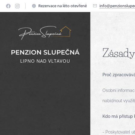
Rezervace na léto otevřené
info@penzionslupe
Zásady
PENZION SLUPEČNÁ
LIPNO NAD VLTAVOU
Proč zpracováv
Osobní informac
nabídnout využit
Kdo má přístup
- Poskytovatel u