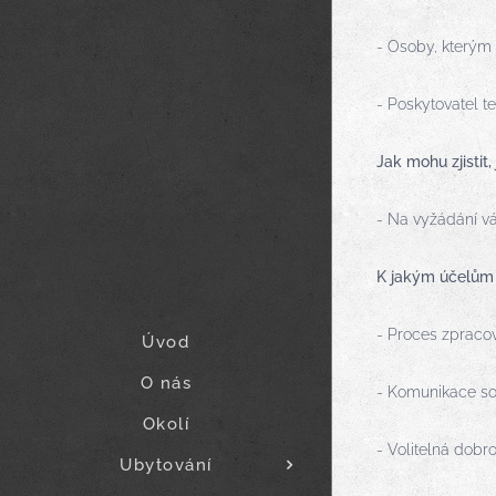
- Osoby, kterým 
- Poskytovatel 
Jak mohu zjistit
- Na vyžádání v
K jakým účelům
- Proces zpraco
Úvod
O nás
- Komunikace sou
Okolí
- Volitelná dobr
Ubytování