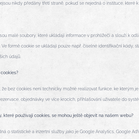
ejsou nikdy předány třetí straně, pokud se nejedná o instituce, které
sou malé soubory, které ukládají informace v prohlížeči a slouží k o
a. Ve formě cookie se ukládají pouze např. číselné identifikační kód
ich údajů.
 cookies?
 že bez cookies není technicky možné realizovat funkce, ke kterým je 
rezervace, objednávky ve více krocích, přihlašování uživatele do sys
y, které používají cookies, se mohou ještě objevit na našem webu?
ná o statistické a inzertní služby jako je Google Analytics, Google A