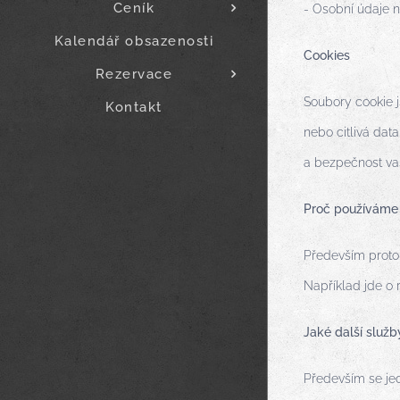
Ceník
- Osobní údaje n
Kalendář obsazenosti
Cookies
Rezervace
Soubory cookie j
Kontakt
nebo citlivá dat
a bezpečnost vaš
Proč používáme
Především proto,
Například jde o 
Jaké další služb
Především se jed